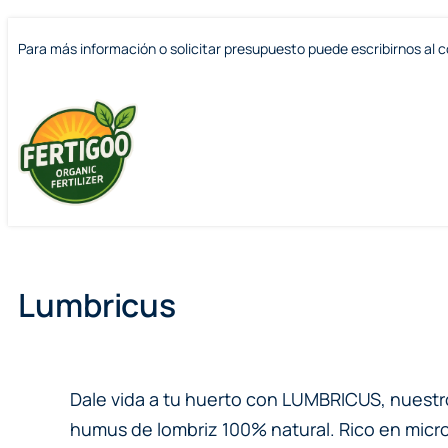
Saltar
Saltar
Para más información o solicitar presupuesto puede escribirnos al c
al
al
contenido
contenido
Lumbricus
Dale vida a tu huerto con LUMBRICUS, nuestro
humus de lombriz 100% natural. Rico en mic