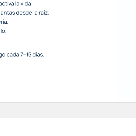
ctiva la vida
antas desde la raíz.
ría.
lo.
ego cada 7–15 días.